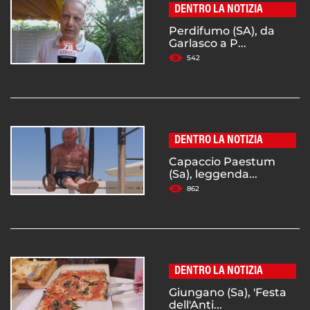
DENTRO LA NOTIZIA
Perdifumo (SA), da
Garlasco a P...
542
DENTRO LA NOTIZIA
Capaccio Paestum
(Sa), leggenda...
862
DENTRO LA NOTIZIA
Giungano (Sa), 'Festa
dell'Anti...