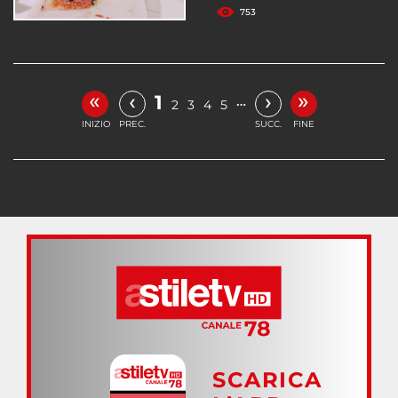
753
«
»
‹
›
1
…
2
3
4
5
INIZIO
PREC.
SUCC.
FINE
SCARICA