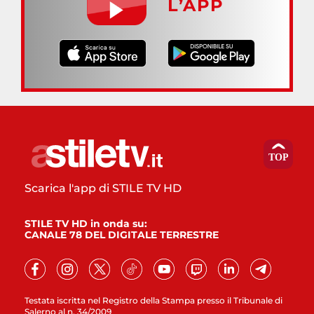
L’APP
Scarica l'app di STILE TV HD
STILE TV HD in onda su:
CANALE 78 DEL DIGITALE TERRESTRE
Testata iscritta nel Registro della Stampa presso il Tribunale di
Salerno al n. 34/2009