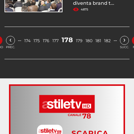
diventa brand t...
4875
‹
›
178
…
…
174
175
176
177
179
180
181
182
IO
PREC.
SUCC.
SCARICA