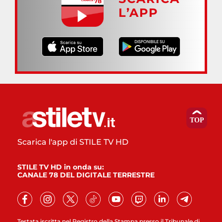
L’APP
Scarica l'app di STILE TV HD
STILE TV HD in onda su:
CANALE 78 DEL DIGITALE TERRESTRE
Testata iscritta nel Registro della Stampa presso il Tribunale di