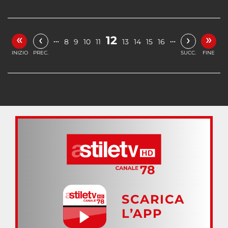
«
»
‹
›
12
…
…
8
9
10
11
13
14
15
16
INIZIO
PREC.
SUCC.
FINE
SCARICA
L’APP