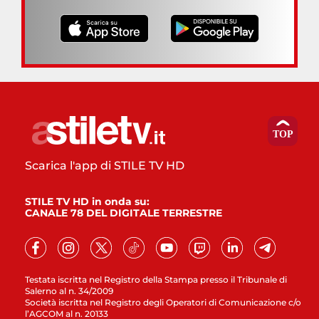
Scarica l'app di STILE TV HD
STILE TV HD in onda su:
CANALE 78 DEL DIGITALE TERRESTRE
Testata iscritta nel Registro della Stampa presso il Tribunale di
Salerno al n. 34/2009
Società iscritta nel Registro degli Operatori di Comunicazione c/o
l’AGCOM al n. 20133