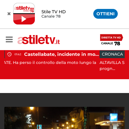
Stile TV HD
OTTIENI
Canale 78
Castellabate, incidente in moto: 27enne in ospedale
CRONACA
18:11
controllo della moto lungo la
ALTAVILLA SILENTINA. Grave inc
progn...