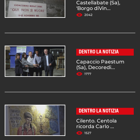
Castellabate (Sa),
'Borgo diVin...
2042
DENTRO LA NOTIZIA
Capaccio Paestum
(Sa), Decoredi...
1777
DENTRO LA NOTIZIA
Cilento. Centola
ricorda Carlo ...
1527