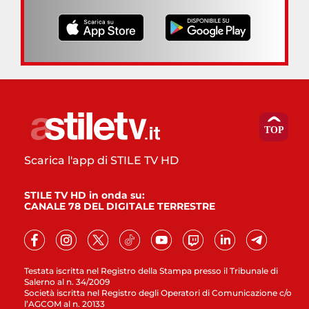
Scarica l'app di STILE TV HD
STILE TV HD in onda su:
CANALE 78 DEL DIGITALE TERRESTRE
Testata iscritta nel Registro della Stampa presso il Tribunale di
Salerno al n. 34/2009
Società iscritta nel Registro degli Operatori di Comunicazione c/o
l’AGCOM al n. 20133