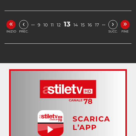
«
»
‹
›
13
…
…
9
10
11
12
14
15
16
17
INIZIO
PREC.
SUCC.
FINE
SCARICA
L’APP