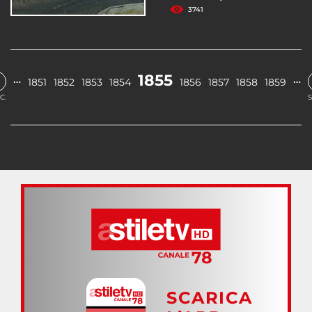
3741
1855
…
…
1851
1852
1853
1854
1856
1857
1858
1859
C.
S
SCARICA