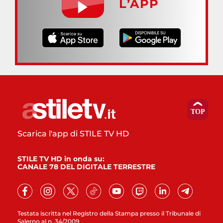
L’APP
Scarica l'app di STILE TV HD
STILE TV HD in onda su:
CANALE 78 DEL DIGITALE TERRESTRE
Testata iscritta nel Registro della Stampa presso il Tribunale di
Salerno al n. 34/2009