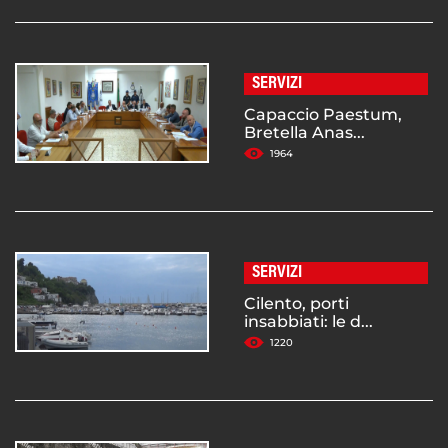
SERVIZI
Capaccio Paestum,
Bretella Anas...
1964
SERVIZI
Cilento, porti
insabbiati: le d...
1220