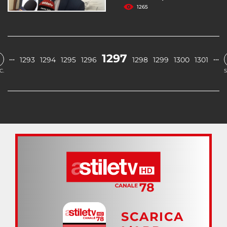
1265
1297
…
…
1293
1294
1295
1296
1298
1299
1300
1301
C.
S
SCARICA