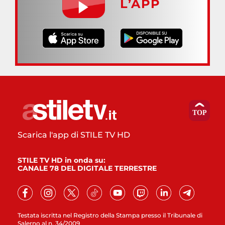
L’APP
Scarica l'app di STILE TV HD
STILE TV HD in onda su:
CANALE 78 DEL DIGITALE TERRESTRE
Testata iscritta nel Registro della Stampa presso il Tribunale di
Salerno al n. 34/2009