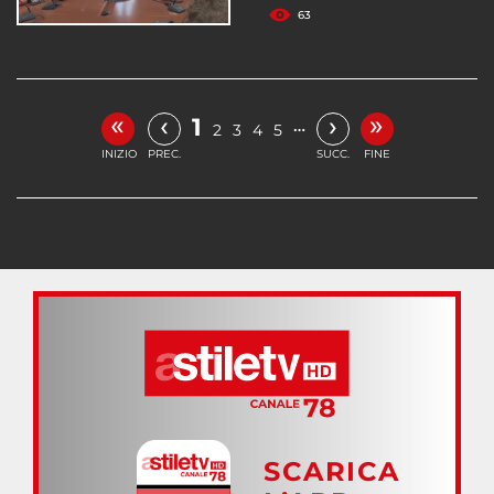
63
«
»
‹
›
1
…
2
3
4
5
INIZIO
PREC.
SUCC.
FINE
SCARICA