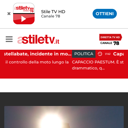
Stile TV HD
OTTIENI
Canale 78
Castellabate, incidente in moto: 27enne in ospedale
POLITICA
19:43
della moto lungo la
CAPACCIO PAESTUM. È stato un Consigli
drammatico, q...