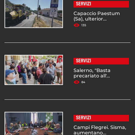
SERVIZI
Capaccio Paestum
(Sa), ulterior...
135
SERVIZI
Salerno, "Basta
precariato all'...
84
SERVIZI
Campi Flegrei. Sisma,
aumentano...