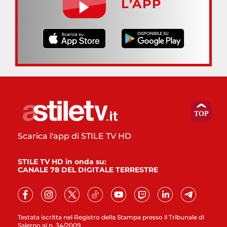
L’APP
Scarica l'app di STILE TV HD
STILE TV HD in onda su:
CANALE 78 DEL DIGITALE TERRESTRE
Testata iscritta nel Registro della Stampa presso il Tribunale di
Salerno al n. 34/2009