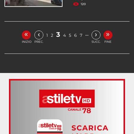
120
«
»
‹
›
3
…
1
2
4
5
6
7
INIZIO
PREC.
SUCC.
FINE
SCARICA