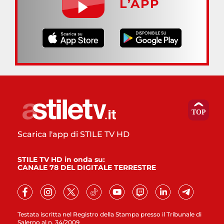
L’APP
Scarica l'app di STILE TV HD
STILE TV HD in onda su:
CANALE 78 DEL DIGITALE TERRESTRE
Testata iscritta nel Registro della Stampa presso il Tribunale di
Salerno al n. 34/2009