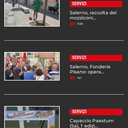
SERVIZI
Salerno, raccolta dei
mozziconi...
1139
SERVIZI
Salerno, Fonderie
Pisano: opera...
141
SERVIZI
Capaccio Paestum
(Sa), 1' edizi...