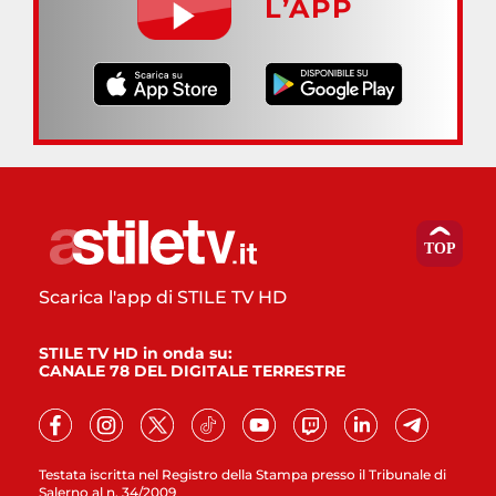
L’APP
Scarica l'app di STILE TV HD
STILE TV HD in onda su:
CANALE 78 DEL DIGITALE TERRESTRE
Testata iscritta nel Registro della Stampa presso il Tribunale di
Salerno al n. 34/2009