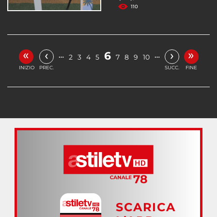
110
«
»
‹
›
6
…
…
2
3
4
5
7
8
9
10
INIZIO
PREC.
SUCC.
FINE
SCARICA