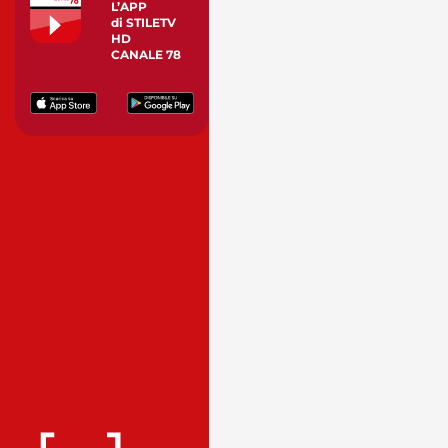
L’APP
di STILETV
HD
CANALE 78