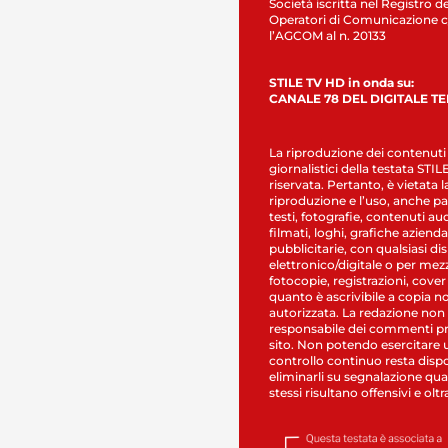
Società iscritta nel Registro de
Operatori di Comunicazione c
l’AGCOM al n. 20133
STILE TV HD in onda su:
CANALE 78 DEL DIGITALE T
La riproduzione dei contenuti
giornalistici della testata STI
riservata. Pertanto, è vietata l
riproduzione e l’uso, anche par
testi, fotografie, contenuti au
filmati, loghi, grafiche aziendal
pubblicitarie, con qualsiasi di
elettronico/digitale o per mez
fotocopie, registrazioni, cover
quanto è ascrivibile a copia n
autorizzata. La redazione non
responsabile dei commenti pr
sito. Non potendo esercitare 
controllo continuo resta dispo
eliminarli su segnalazione qual
stessi risultano offensivi e oltr