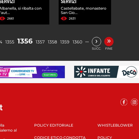
SERVIZI
SERVIZI
Albanella, si ribalta con
Castellabate, monastero
l'aut...
San Gio...
2661
2631
»
›
1356
…
4
1355
1357
1358
1359
1360
SUCC.
FINE
lla
POLICY EDITORIALE
WHISTLEBLOWER
Salerno al
CODICE ETICO CONDOTTA
POLICY