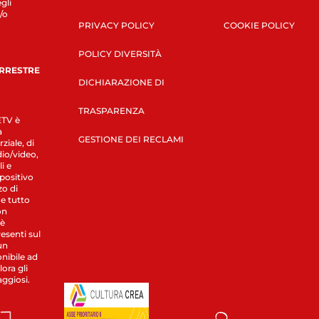
gli
/o
PRIVACY POLICY
COOKIE POLICY
POLICY DIVERSITÀ
ERRESTRE
DICHIARAZIONE DI
TRASPARENZA
LETV è
a
GESTIONE DEI RECLAMI
ziale, di
dio/video,
i e
spositivo
zo di
 e tutto
on
 è
esenti sul
un
nibile ad
ora gli
aggiosi.