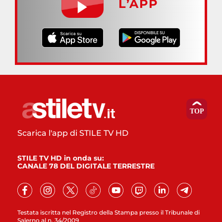
L’APP
Scarica l'app di STILE TV HD
STILE TV HD in onda su:
CANALE 78 DEL DIGITALE TERRESTRE
Testata iscritta nel Registro della Stampa presso il Tribunale di
Salerno al n. 34/2009