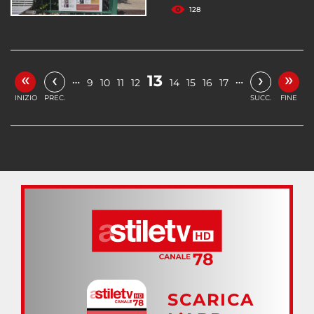
128
«
»
‹
›
13
…
…
9
10
11
12
14
15
16
17
INIZIO
PREC.
SUCC.
FINE
SCARICA