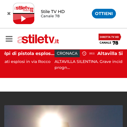
Stile TV HD
OTTIENI
Canale 78
Salerno, colpi di pistola esplosi a Pastena: ferito 20enne
CRONACA
18:11
i in via Rocco
ALTAVILLA SILENTINA. Grave incidente in moto:
progn...