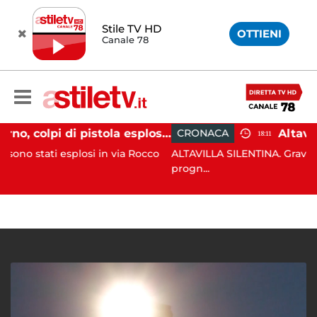
Stile TV HD
OTTIENI
Canale 78
Salerno, colpi di pistola esplosi a Pastena: paura tra i residenti
CRONACA
18:11
splosi in via Rocco
ALTAVILLA SILENTINA. Grave incidente in 
progn...