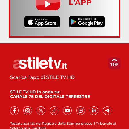
L’APP
Scarica l'app di STILE TV HD
STILE TV HD in onda su:
CANALE 78 DEL DIGITALE TERRESTRE
Testata iscritta nel Registro della Stampa presso il Tribunale di
Salerno al n. 34/2009