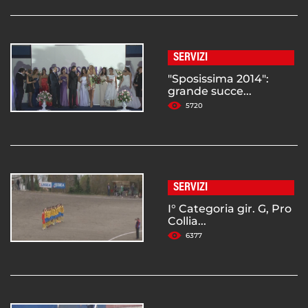
SERVIZI
"Sposissima 2014":
grande succe...
5720
SERVIZI
I° Categoria gir. G, Pro
Collia...
6377