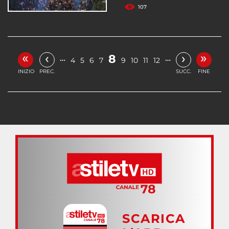
107
«
»
‹
›
8
…
…
4
5
6
7
9
10
11
12
INIZIO
PREC.
SUCC.
FINE
SCARICA