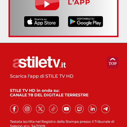
L’APP
Scarica l'app di STILE TV HD
STILE TV HD in onda su:
CANALE 78 DEL DIGITALE TERRESTRE
Testata iscritta nel Registro della Stampa presso il Tribunale di
Salerno al n. 34/2009