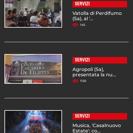
SERVIZI
Vatolla di Perdifumo
(Sa), al '...
145
SERVIZI
Agropoli (Sa),
presentata la nu...
1126
SERVIZI
Musica, 'Casalnuovo
Estate': co...