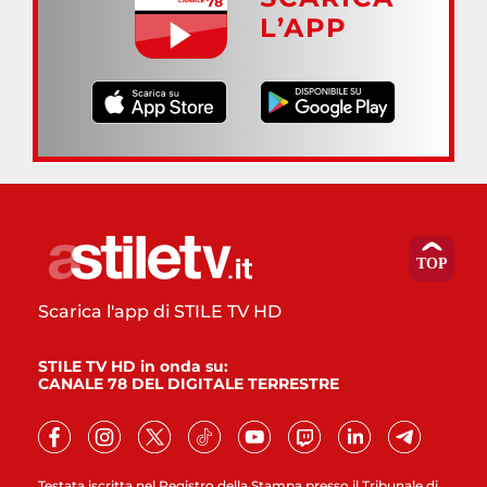
L’APP
Scarica l'app di STILE TV HD
STILE TV HD in onda su:
CANALE 78 DEL DIGITALE TERRESTRE
Testata iscritta nel Registro della Stampa presso il Tribunale di