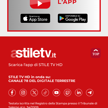
L’APP
Scarica l'app di STILE TV HD
STILE TV HD in onda su:
CANALE 78 DEL DIGITALE TERRESTRE
Testata iscritta nel Registro della Stampa presso il Tribunale di
Salerno al n. 34/2009