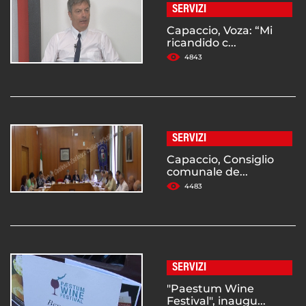
SERVIZI
Capaccio, Voza: “Mi
ricandido c...
4843
SERVIZI
Capaccio, Consiglio
comunale de...
4483
SERVIZI
"Paestum Wine
Festival", inaugu...