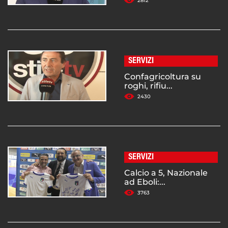
2812
SERVIZI
Confagricoltura su
roghi, rifiu...
2430
SERVIZI
Calcio a 5, Nazionale
ad Eboli:...
3763