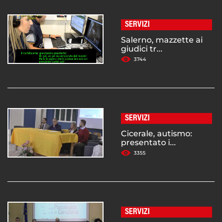
SERVIZI
Salerno, mazzette ai
giudici tr...
3744
SERVIZI
Cicerale, autismo:
presentato i...
3355
SERVIZI