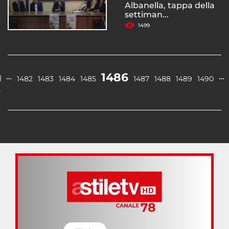
Albanella, tappa della
settiman...
1499
1486
…
…
1482
1483
1484
1485
1487
1488
1489
1490
.