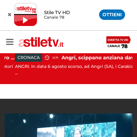
Stile TV HD
OTTIENI
Canale 78
Firme digitali utilizzate a loro insaputa: 9 indagati nel Vallo di Diano
Angri, scippano anziana davanti ad un negozio: tre arresti
CRONACA
11:39
ori
ANGRI. In data 6 agosto scorso, ad Angri (SA), i Carabinieri
...