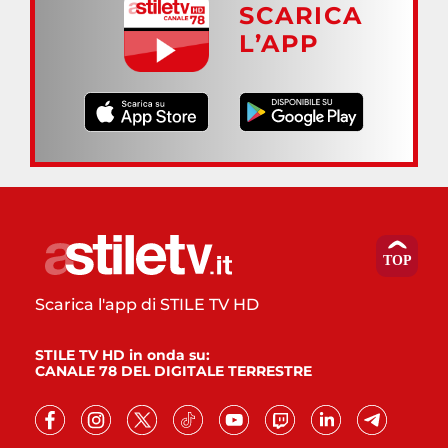
SCARICA
L’APP
Scarica l'app di STILE TV HD
STILE TV HD in onda su:
CANALE 78 DEL DIGITALE TERRESTRE