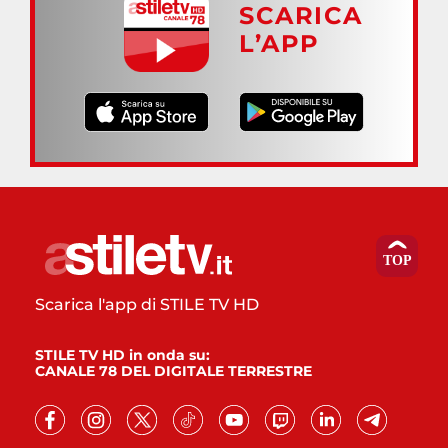
SCARICA
L’APP
Scarica l'app di STILE TV HD
STILE TV HD in onda su:
CANALE 78 DEL DIGITALE TERRESTRE