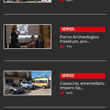
6402
SERVIZI
Parco Archeologico
Paestum, pre...
1734
SERVIZI
Capaccio, smantellato
impero Sq...
6435