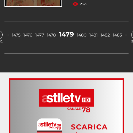
2329
1479
…
…
1475
1476
1477
1478
1480
1481
1482
1483
C.
S
SCARICA