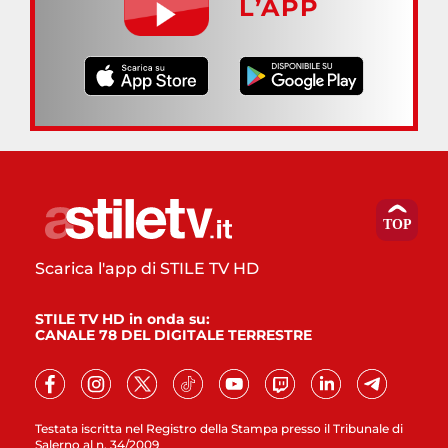
L’APP
Scarica l'app di STILE TV HD
STILE TV HD in onda su:
CANALE 78 DEL DIGITALE TERRESTRE
Testata iscritta nel Registro della Stampa presso il Tribunale di
Salerno al n. 34/2009