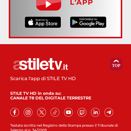
L’APP
Scarica l'app di STILE TV HD
STILE TV HD in onda su:
CANALE 78 DEL DIGITALE TERRESTRE
Testata iscritta nel Registro della Stampa presso il Tribunale di
Salerno al n. 34/2009