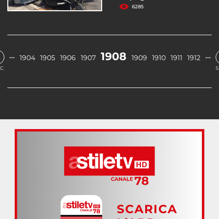
6285
1908
…
…
1904
1905
1906
1907
1909
1910
1911
1912
C.
S
SCARICA