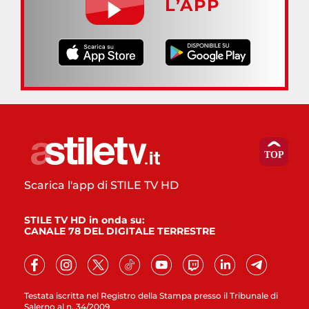
L’APP
Scarica l'app di STILE TV HD
STILE TV HD in onda su:
CANALE 78 DEL DIGITALE TERRESTRE
Testata iscritta nel Registro della Stampa presso il Tribunale di
Salerno al n. 34/2009