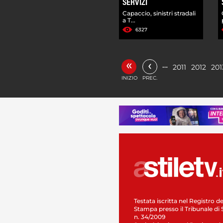
SERVIZI
Capaccio, sinistri stradali
a T...
6327
«
‹
…
2011
2012
201
INIZIO
PREC.
Testata iscritta nel Registro de
Stampa presso il Tribunale di 
n. 34/2009