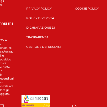
gli
/o
PRIVACY POLICY
COOKIE POLICY
POLICY DIVERSITÀ
ERRESTRE
DICHIARAZIONE DI
TRASPARENZA
LETV è
a
GESTIONE DEI RECLAMI
ziale, di
dio/video,
i e
spositivo
zo di
 e tutto
on
 è
esenti sul
un
nibile ad
ora gli
aggiosi.