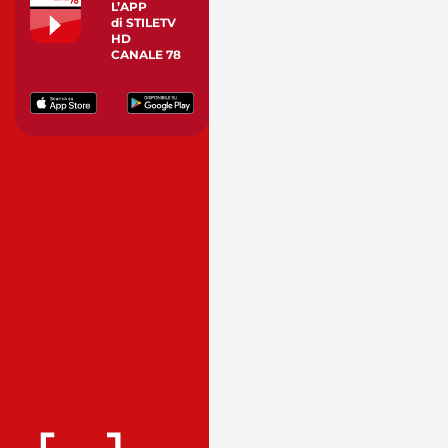
L’APP
di STILETV
HD
CANALE 78