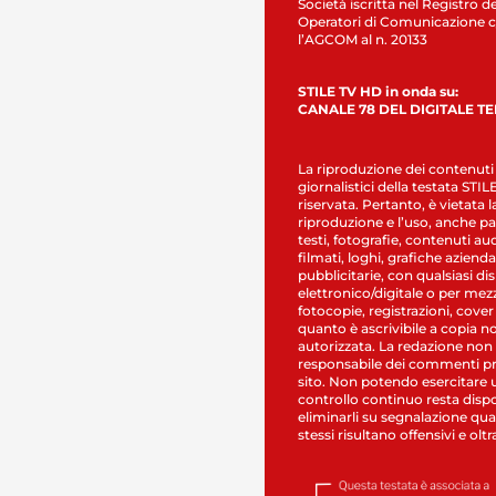
Società iscritta nel Registro de
Operatori di Comunicazione c
l’AGCOM al n. 20133
STILE TV HD in onda su:
CANALE 78 DEL DIGITALE T
La riproduzione dei contenuti
giornalistici della testata STI
riservata. Pertanto, è vietata l
riproduzione e l’uso, anche par
testi, fotografie, contenuti au
filmati, loghi, grafiche aziendal
pubblicitarie, con qualsiasi di
elettronico/digitale o per mez
fotocopie, registrazioni, cover
quanto è ascrivibile a copia n
autorizzata. La redazione non
responsabile dei commenti pr
sito. Non potendo esercitare 
controllo continuo resta dispo
eliminarli su segnalazione qual
stessi risultano offensivi e oltr