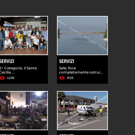
SERVIZI
SERVIZI
2^ Categoria, il Santa
Sele, foce
Cecilia ...
completamente ostrui...
4295
9133