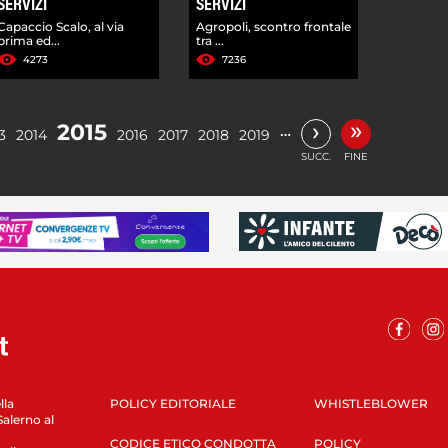
SERVIZI
SERVIZI
Capaccio Scalo, al via
Agropoli, scontro frontale
prima ed...
tra ...
4273
7236
»
›
2015
…
3
2014
2016
2017
2018
2019
SUCC.
FINE
lla
POLICY EDITORIALE
WHISTLEBLOWER
Salerno al
CODICE ETICO CONDOTTA
POLICY