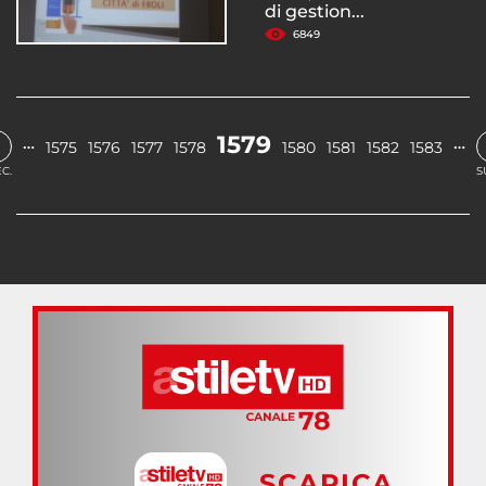
di gestion...
6849
1579
…
…
1575
1576
1577
1578
1580
1581
1582
1583
C.
S
SCARICA