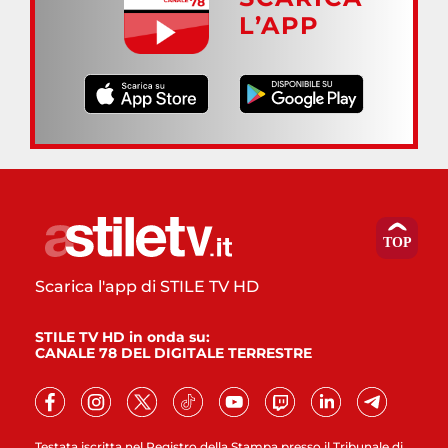
L’APP
Scarica l'app di STILE TV HD
STILE TV HD in onda su:
CANALE 78 DEL DIGITALE TERRESTRE
Testata iscritta nel Registro della Stampa presso il Tribunale di