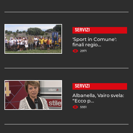
SERVIZI
'Sport in Comune':
finali regio...
2971
SERVIZI
Albanella, Vairo svela:
“Ecco p...
5931