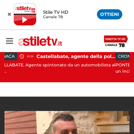
Stile TV HD
OTTIENI
Canale 78
Castellabate, agente della polizia locale aggredito per una multa: turista denunciato
CRONACA
09:53
e spintonato da un automobilista al
PONTECAGNANO. Stamattin
un inci...