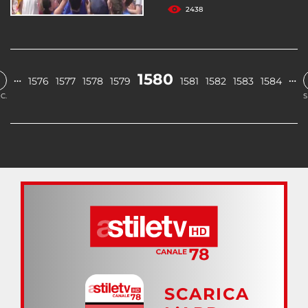
2438
1580
…
…
1576
1577
1578
1579
1581
1582
1583
1584
C.
S
SCARICA