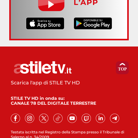
L’APP
Scarica l'app di STILE TV HD
STILE TV HD in onda su:
CANALE 78 DEL DIGITALE TERRESTRE
Testata iscritta nel Registro della Stampa presso il Tribunale di
Salerno al n. 34/2009