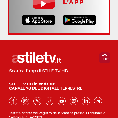
L’APP
Scarica l'app di STILE TV HD
STILE TV HD in onda su:
CANALE 78 DEL DIGITALE TERRESTRE
Testata iscritta nel Registro della Stampa presso il Tribunale di
Salerno al n. 34/2009