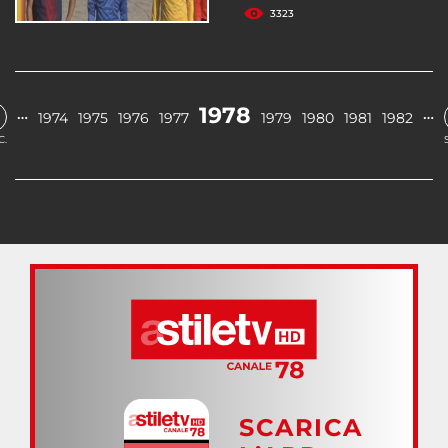
3323
1978
…
…
1974
1975
1976
1977
1979
1980
1981
1982
C.
SCARICA