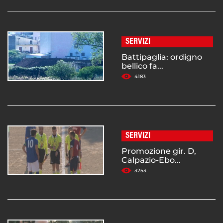
SERVIZI
Battipaglia: ordigno
bellico fa...
4183
SERVIZI
Promozione gir. D,
Calpazio-Ebo...
3253