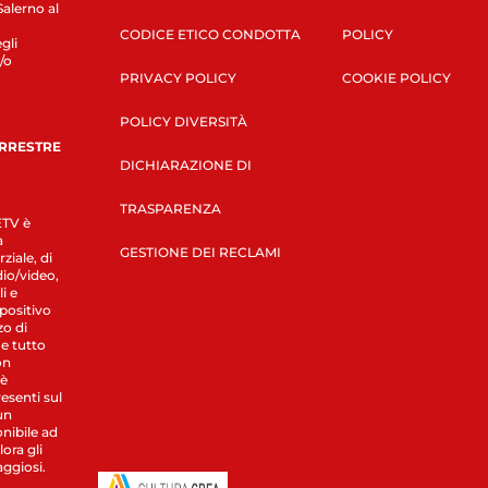
Salerno al
CODICE ETICO CONDOTTA
POLICY
gli
/o
PRIVACY POLICY
COOKIE POLICY
POLICY DIVERSITÀ
ERRESTRE
DICHIARAZIONE DI
TRASPARENZA
LETV è
a
GESTIONE DEI RECLAMI
ziale, di
dio/video,
i e
spositivo
zo di
 e tutto
on
 è
esenti sul
un
nibile ad
ora gli
aggiosi.