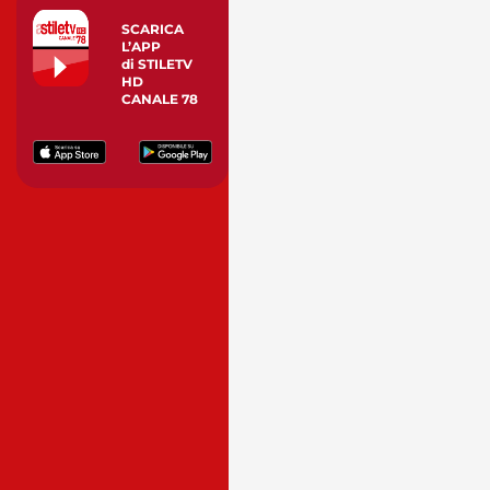
SCARICA
L’APP
di STILETV
HD
CANALE 78