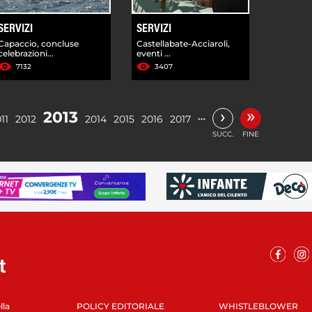
SERVIZI
SERVIZI
Capaccio, concluse
Castellabate-Acciaroli,
celebrazioni...
eventi ...
7132
3407
»
›
2013
…
11
2012
2014
2015
2016
2017
SUCC.
FINE
lla
POLICY EDITORIALE
WHISTLEBLOWER