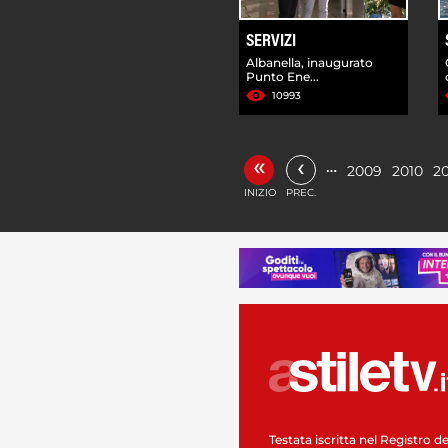
SERVIZI
Albanella, inaugurato
Punto Ene...
10993
«
‹
…
2009
2010
20
INIZIO
PREC.
Testata iscritta nel Registro de