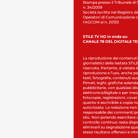
Stampa presso il Tribunale di 
n. 34/2009
Società iscritta nel Registro de
Operatori di Comunicazione c
l’AGCOM al n. 20133
STILE TV HD in onda su:
CANALE 78 DEL DIGITALE T
La riproduzione dei contenuti
giornalistici della testata STI
riservata. Pertanto, è vietata l
riproduzione e l’uso, anche par
testi, fotografie, contenuti au
filmati, loghi, grafiche aziendal
pubblicitarie, con qualsiasi di
elettronico/digitale o per mez
fotocopie, registrazioni, cover
quanto è ascrivibile a copia n
autorizzata. La redazione non
responsabile dei commenti pr
sito. Non potendo esercitare 
controllo continuo resta dispo
eliminarli su segnalazione qual
stessi risultano offensivi e oltr