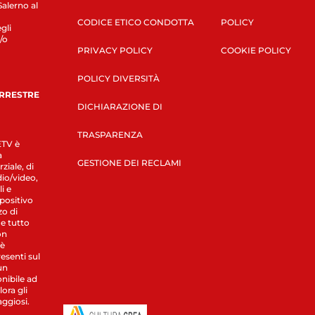
Salerno al
CODICE ETICO CONDOTTA
POLICY
gli
/o
PRIVACY POLICY
COOKIE POLICY
POLICY DIVERSITÀ
ERRESTRE
DICHIARAZIONE DI
TRASPARENZA
LETV è
a
GESTIONE DEI RECLAMI
ziale, di
dio/video,
i e
spositivo
zo di
 e tutto
on
 è
esenti sul
un
nibile ad
ora gli
aggiosi.