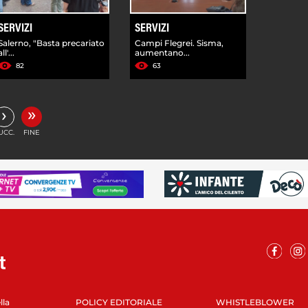
SERVIZI
SERVIZI
Salerno, "Basta precariato
Campi Flegrei. Sisma,
all'...
aumentano...
82
63
»
›
UCC.
FINE
lla
POLICY EDITORIALE
WHISTLEBLOWER