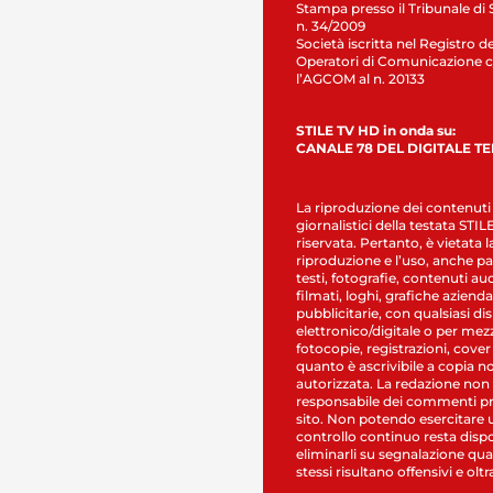
Stampa presso il Tribunale di 
n. 34/2009
Società iscritta nel Registro de
Operatori di Comunicazione c
l’AGCOM al n. 20133
STILE TV HD in onda su:
CANALE 78 DEL DIGITALE T
La riproduzione dei contenuti
giornalistici della testata STI
riservata. Pertanto, è vietata l
riproduzione e l’uso, anche par
testi, fotografie, contenuti au
filmati, loghi, grafiche aziendal
pubblicitarie, con qualsiasi di
elettronico/digitale o per mez
fotocopie, registrazioni, cover
quanto è ascrivibile a copia n
autorizzata. La redazione non
responsabile dei commenti pr
sito. Non potendo esercitare 
controllo continuo resta dispo
eliminarli su segnalazione qual
stessi risultano offensivi e oltr