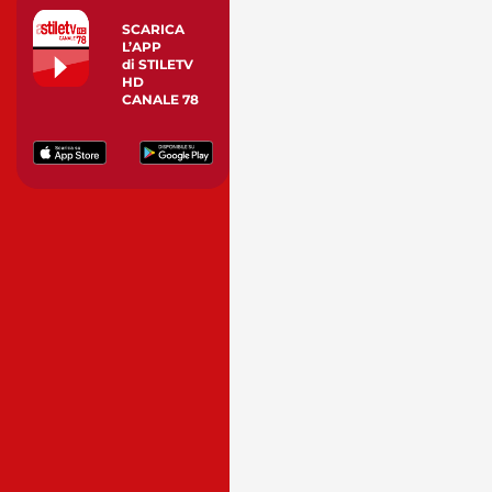
SCARICA
L’APP
di STILETV
HD
CANALE 78