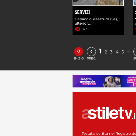
SERVIZI
Capaccio Paestum (Sa),
ulterior...
123
«
‹
1
…
2
3
4
5
INIZIO
PREC.
S
Testata iscritta nel Registro de