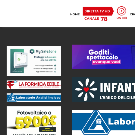
HOME
CR