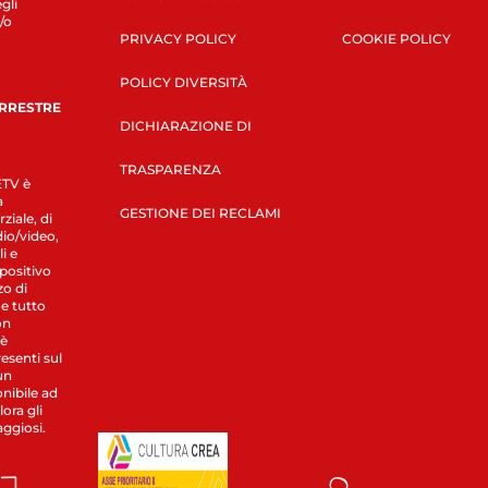
gli
/o
PRIVACY POLICY
COOKIE POLICY
POLICY DIVERSITÀ
ERRESTRE
DICHIARAZIONE DI
TRASPARENZA
LETV è
a
GESTIONE DEI RECLAMI
ziale, di
dio/video,
i e
spositivo
zo di
 e tutto
on
 è
esenti sul
un
nibile ad
ora gli
aggiosi.