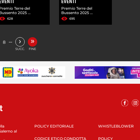
EVENTI
EVENTI
Premio Terre del
Premio Terre del
Bussento 2025 ...
Bussento 2025 ...
628
695
»
›
…
8
SUCC.
FINE
lla
POLICY EDITORIALE
WHISTLEBLOWER
Salerno al
CODICE ETICO CONDOTTA
POLICY