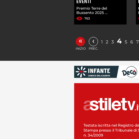
EVENTI
Premio Terre del
Bussento 2025 ...
763
«
‹
4
1
2
3
5
6
7
INIZIO
PREC.
Testata iscritta nel Registro de
Stampa presso il Tribunale di 
n. 34/2009