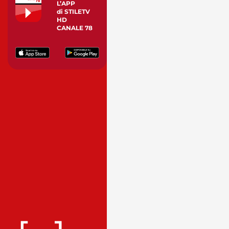
L’APP
di STILETV
HD
CANALE 78