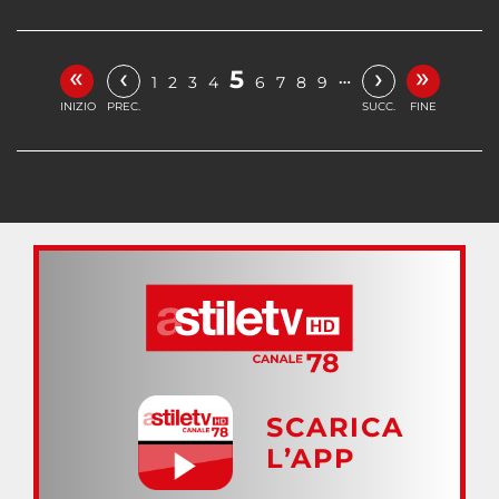
«
»
‹
›
5
…
1
2
3
4
6
7
8
9
INIZIO
PREC.
SUCC.
FINE
SCARICA
L’APP