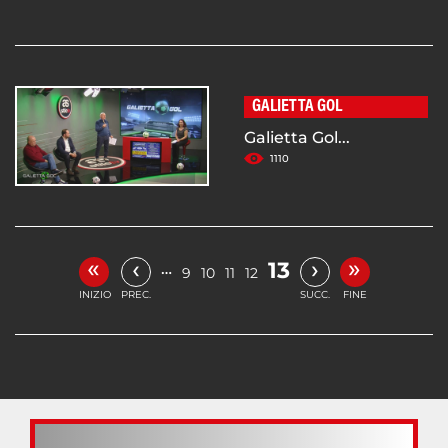
GALIETTA GOL
Galietta Gol...
1110
«
»
‹
›
13
…
9
10
11
12
INIZIO
PREC.
SUCC.
FINE