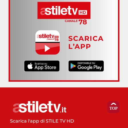
SCARICA
L’APP
Scarica l'app di STILE TV HD