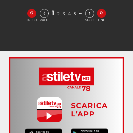
«
»
‹
›
1
…
2
3
4
5
INIZIO
PREC.
SUCC.
FINE
SCARICA
L’APP