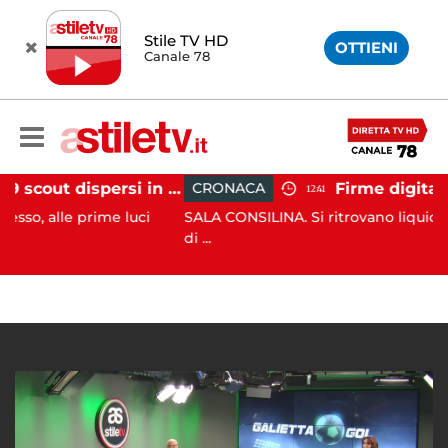
Stile TV HD
OTTIENI
Canale 78
Tramonti, 19 scout dispersi in montagna salvati dai vigili del fuoco
CRONACA
12:41
 prime luci
SALA CONSILINA. Si ritrovano liquidatori e ammi
di ...