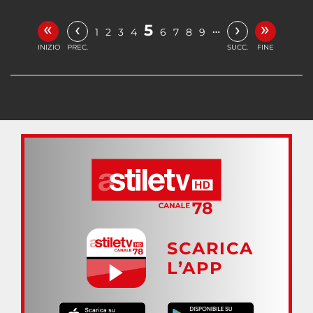
«
»
‹
›
5
…
1
2
3
4
6
7
8
9
INIZIO
PREC.
SUCC.
FINE
SCARICA
L’APP