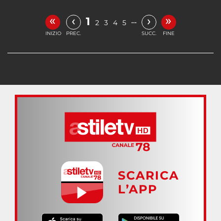
«
»
‹
›
1
…
2
3
4
5
INIZIO
PREC.
SUCC.
FINE
SCARICA
L’APP