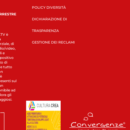
POLICY DIVERSITÀ
ERRESTRE
DICHIARAZIONE DI
TRASPARENZA
LETV è
a
GESTIONE DEI RECLAMI
ziale, di
dio/video,
i e
spositivo
zo di
 e tutto
on
 è
esenti sul
un
nibile ad
ora gli
aggiosi.