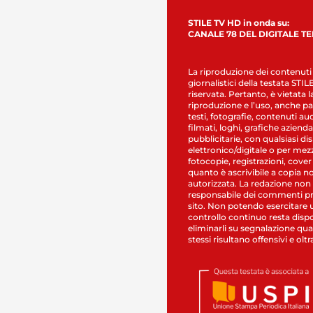
STILE TV HD in onda su:
CANALE 78 DEL DIGITALE T
La riproduzione dei contenuti
giornalistici della testata STI
riservata. Pertanto, è vietata l
riproduzione e l’uso, anche par
testi, fotografie, contenuti au
filmati, loghi, grafiche aziendal
pubblicitarie, con qualsiasi di
elettronico/digitale o per mez
fotocopie, registrazioni, cover
quanto è ascrivibile a copia n
autorizzata. La redazione non
responsabile dei commenti pr
sito. Non potendo esercitare 
controllo continuo resta dispo
eliminarli su segnalazione qual
stessi risultano offensivi e oltr