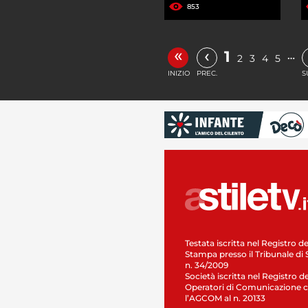
853
«
‹
1
…
2
3
4
5
INIZIO
PREC.
S
Testata iscritta nel Registro de
Stampa presso il Tribunale di 
n. 34/2009
Società iscritta nel Registro de
Operatori di Comunicazione c
l’AGCOM al n. 20133