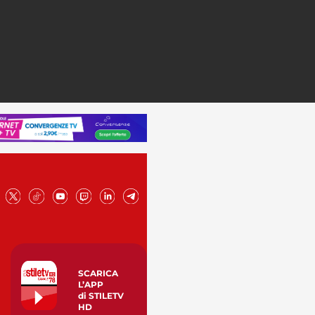
SCARICA
L’APP
di STILETV
HD