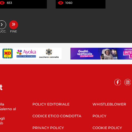
833
1060
»
›
UCC.
FINE
lla
POLICY EDITORIALE
WHISTLEBLOWER
Salerno al
CODICE ETICO CONDOTTA
POLICY
gli
/o
PRIVACY POLICY
COOKIE POLICY