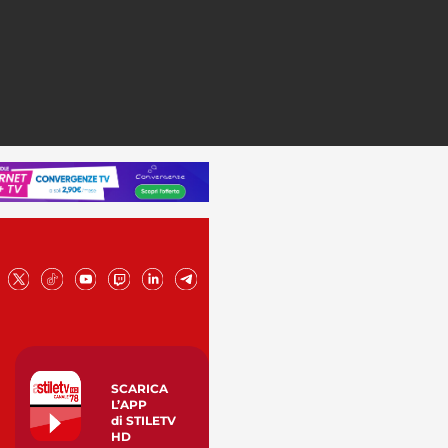
SCARICA
L’APP
di STILETV
HD