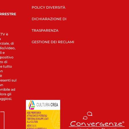
POLICY DIVERSITÀ
ERRESTRE
DICHIARAZIONE DI
TRASPARENZA
LETV è
a
GESTIONE DEI RECLAMI
ziale, di
dio/video,
i e
spositivo
zo di
 e tutto
on
 è
esenti sul
un
nibile ad
ora gli
aggiosi.