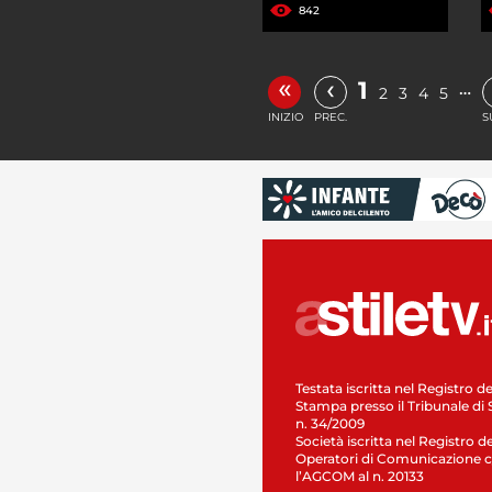
842
«
‹
1
…
2
3
4
5
INIZIO
PREC.
S
Testata iscritta nel Registro de
Stampa presso il Tribunale di 
n. 34/2009
Società iscritta nel Registro de
Operatori di Comunicazione c
l’AGCOM al n. 20133