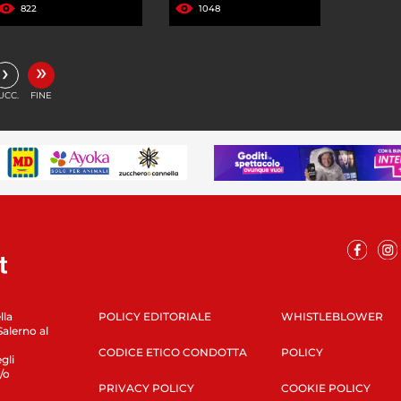
822
1048
»
›
UCC.
FINE
lla
POLICY EDITORIALE
WHISTLEBLOWER
Salerno al
CODICE ETICO CONDOTTA
POLICY
gli
/o
PRIVACY POLICY
COOKIE POLICY