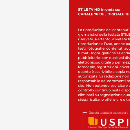
STILE TV HD in onda su:
CANALE 78 DEL DIGITALE T
La riproduzione dei contenuti
giornalistici della testata STI
riservata. Pertanto, è vietata l
riproduzione e l’uso, anche par
testi, fotografie, contenuti au
filmati, loghi, grafiche aziendal
pubblicitarie, con qualsiasi di
elettronico/digitale o per mez
fotocopie, registrazioni, cover
quanto è ascrivibile a copia n
autorizzata. La redazione non
responsabile dei commenti pr
sito. Non potendo esercitare 
controllo continuo resta dispo
eliminarli su segnalazione qual
stessi risultano offensivi e oltr