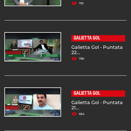
791
GALIETTA GOL
Galietta Gol - Puntata
22...
785
GALIETTA GOL
Galietta Gol - Puntata
21...
664