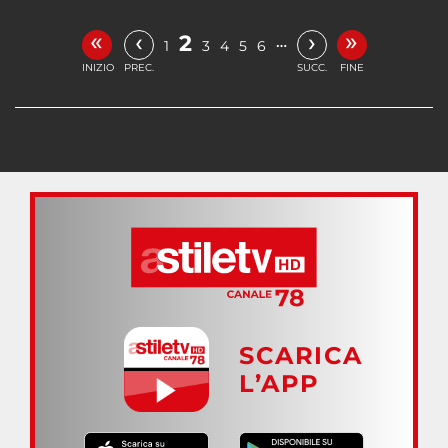
«
»
‹
›
2
…
1
3
4
5
6
INIZIO
PREC.
SUCC.
FINE
SCARICA
L’APP