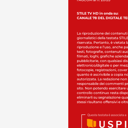
STILE TV HD in onda su:
CANALE 78 DEL DIGITALE T
La riproduzione dei contenuti
giornalistici della testata STI
riservata. Pertanto, è vietata l
riproduzione e l’uso, anche par
testi, fotografie, contenuti au
filmati, loghi, grafiche aziendal
pubblicitarie, con qualsiasi di
elettronico/digitale o per mez
fotocopie, registrazioni, cover
quanto è ascrivibile a copia n
autorizzata. La redazione non
responsabile dei commenti pr
sito. Non potendo esercitare 
controllo continuo resta dispo
eliminarli su segnalazione qual
stessi risultano offensivi e oltr