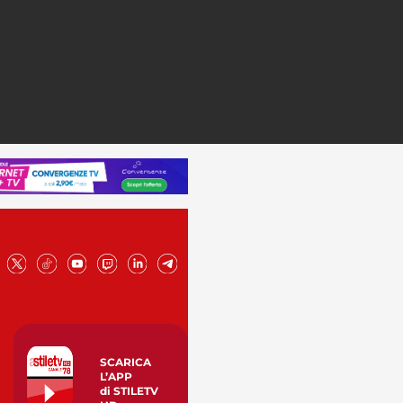
SCARICA
L’APP
di STILETV