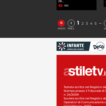
28...
832
«
‹
1
…
2
3
4
5
INIZIO
PREC.
S
Testata iscritta nel Registro de
Stampa presso il Tribunale di 
n. 34/2009
Società iscritta nel Registro de
Operatori di Comunicazione c
l’AGCOM al n. 20133