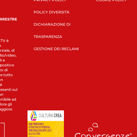
POLICY DIVERSITÀ
ERRESTRE
DICHIARAZIONE DI
TRASPARENZA
LETV è
a
GESTIONE DEI RECLAMI
ziale, di
dio/video,
i e
spositivo
zo di
 e tutto
on
 è
esenti sul
un
nibile ad
ora gli
aggiosi.