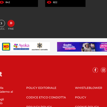
842
822
»
›
UCC.
FINE
lla
POLICY EDITORIALE
WHISTLEBLOWER
Salerno al
CODICE ETICO CONDOTTA
POLICY
gli
/o
PRIVACY POLICY
COOKIE POLICY