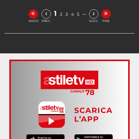
«
»
‹
›
1
…
2
3
4
5
INIZIO
PREC.
SUCC.
FINE
SCARICA
L’APP