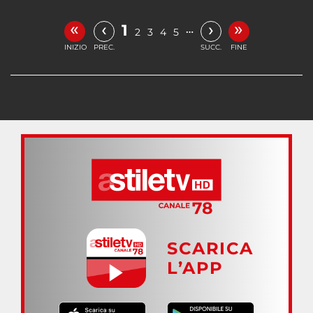
«
»
‹
›
1
…
2
3
4
5
INIZIO
PREC.
SUCC.
FINE
SCARICA
L’APP