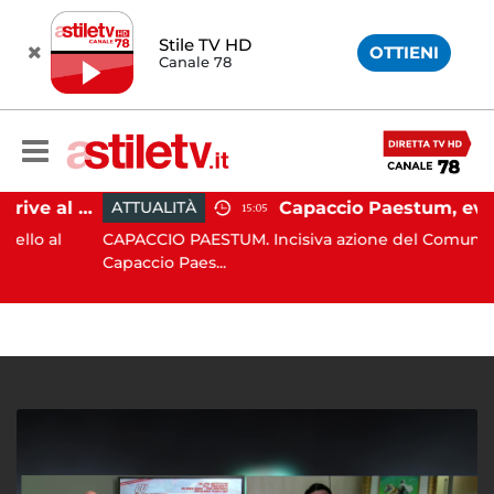
Stile TV HD
OTTIENI
Canale 78
Paestum, Codacons scrive al ministro Giuli: "Rilanciare scavi dell'Anfiteatro nell'area archeologica"
ATTUALITÀ
15:05
al
CAPACCIO PAESTUM. Incisiva azione del Comune di
Capaccio Paes...