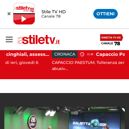
Stile TV HD
OTTIENI
Canale 78
Emergenza cinghiali, assessora Serluca: “Al via il Tavolo tecnico permanente della Regione Campania”
CRONACA
15:38
iovedì 6
CAPACCIO PAESTUM. Tolleranza zero contro l'oc
abusiv...