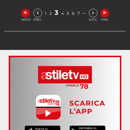
«
»
‹
›
3
…
1
2
4
5
6
7
INIZIO
PREC.
SUCC.
FINE
SCARICA
L’APP