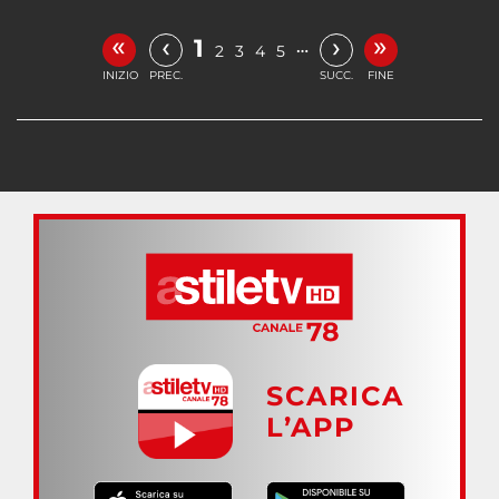
«
»
‹
›
1
…
2
3
4
5
INIZIO
PREC.
SUCC.
FINE
SCARICA
L’APP