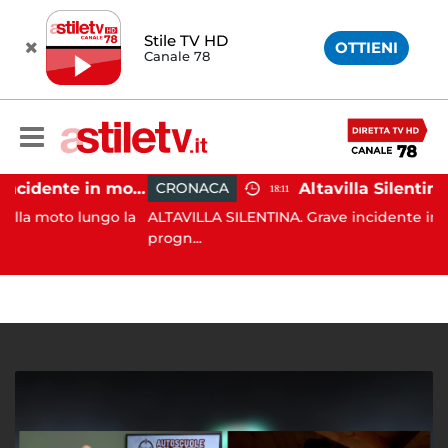
Stile TV HD
OTTIENI
Canale 78
Castellabate, incidente in moto: 27enne in ospedale
CRONACA
18:11
to lungo la
ALTAVILLA SILENTINA. Grave incidente in moto: 19
progn...