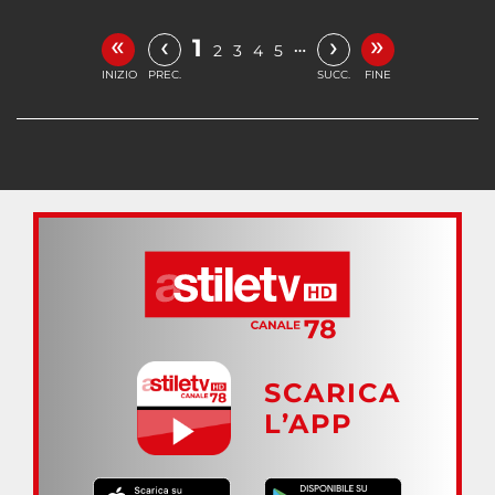
«
»
‹
›
1
…
2
3
4
5
INIZIO
PREC.
SUCC.
FINE
SCARICA
L’APP