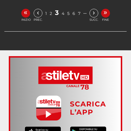
«
»
‹
›
3
…
1
2
4
5
6
7
INIZIO
PREC.
SUCC.
FINE
SCARICA
L’APP