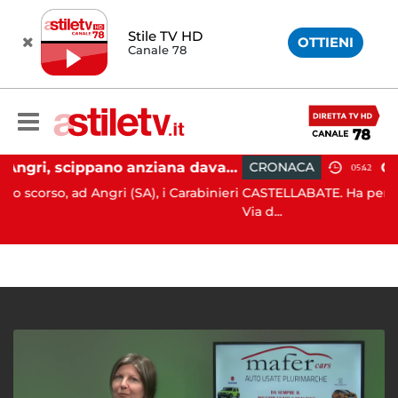
Stile TV HD
OTTIENI
Canale 78
Angri, scippano anziana davanti ad un negozio: tre arresti
CRONACA
05:42
ngri (SA), i Carabinieri
CASTELLABATE. Ha perso il controllo d
Via d...