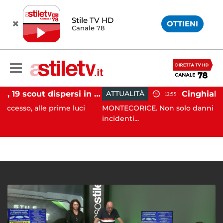
Stile TV HD
OTTIENI
Canale 78
Tramonti, 19 scout dispersi in montagna salvati dai vigili del fuoco
ATTUALITÀ
12:55
le prime luci
MONTECORICE. Non solo danni alle aziende a
incidenti...