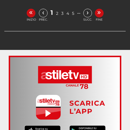
«
»
‹
›
1
…
2
3
4
5
INIZIO
PREC.
SUCC.
FINE
SCARICA
L’APP