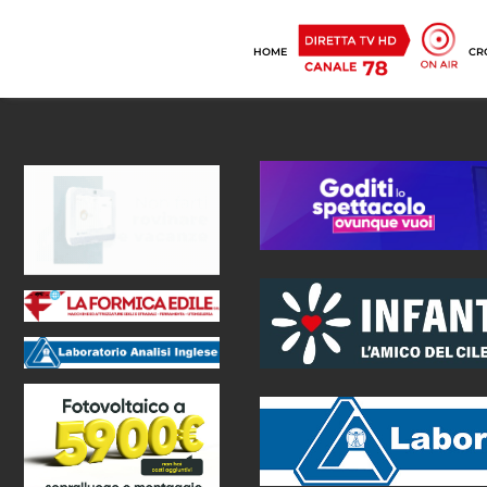
HOME
CR