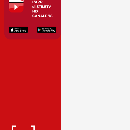
L’APP
di STILETV
HD
CANALE 78