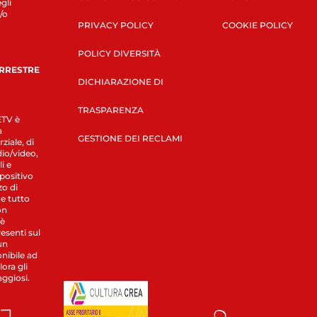
gli
/o
PRIVACY POLICY
COOKIE POLICY
POLICY DIVERSITÀ
ERRESTRE
DICHIARAZIONE DI
TRASPARENZA
LETV è
a
GESTIONE DEI RECLAMI
ziale, di
dio/video,
i e
spositivo
zo di
 e tutto
on
 è
esenti sul
un
nibile ad
ora gli
aggiosi.