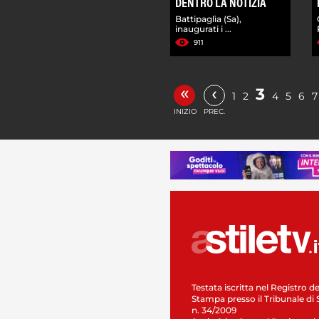
DENTRO LA NOTIZIA
Battipaglia (Sa),
inaugurati i ...
911
«
‹
3
1
2
4
5
6
7
INIZIO
PREC.
Testata iscritta nel Registro de
Stampa presso il Tribunale di 
n. 34/2009