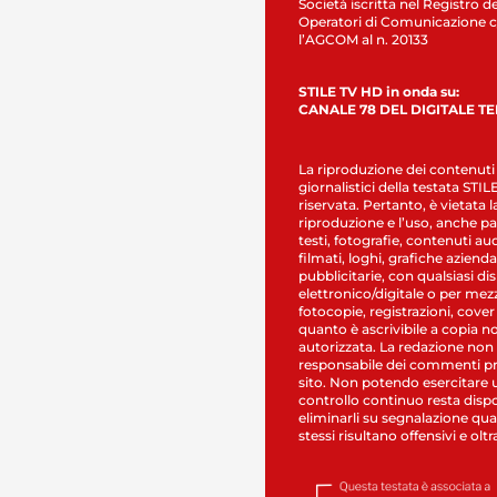
Società iscritta nel Registro de
Operatori di Comunicazione c
l’AGCOM al n. 20133
STILE TV HD in onda su:
CANALE 78 DEL DIGITALE T
La riproduzione dei contenuti
giornalistici della testata STI
riservata. Pertanto, è vietata l
riproduzione e l’uso, anche par
testi, fotografie, contenuti au
filmati, loghi, grafiche aziendal
pubblicitarie, con qualsiasi di
elettronico/digitale o per mez
fotocopie, registrazioni, cover
quanto è ascrivibile a copia n
autorizzata. La redazione non
responsabile dei commenti pr
sito. Non potendo esercitare 
controllo continuo resta dispo
eliminarli su segnalazione qual
stessi risultano offensivi e oltr