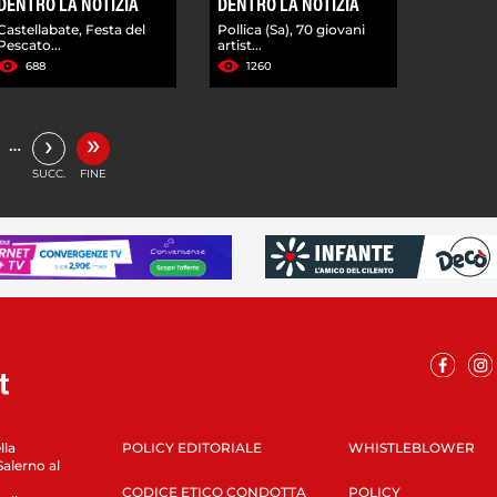
DENTRO LA NOTIZIA
DENTRO LA NOTIZIA
Castellabate, Festa del
Pollica (Sa), 70 giovani
Pescato...
artist...
688
1260
»
›
…
SUCC.
FINE
lla
POLICY EDITORIALE
WHISTLEBLOWER
Salerno al
CODICE ETICO CONDOTTA
POLICY