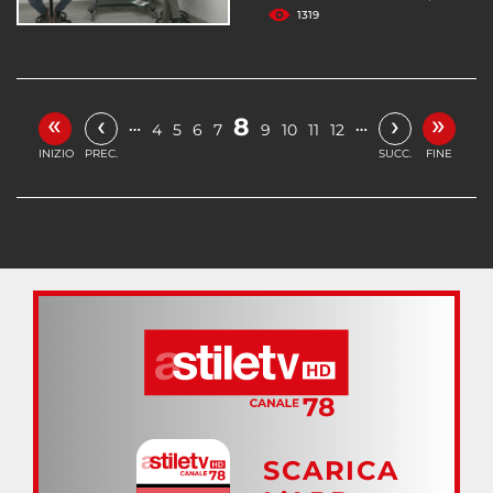
1319
«
»
‹
›
8
…
…
4
5
6
7
9
10
11
12
INIZIO
PREC.
SUCC.
FINE
SCARICA