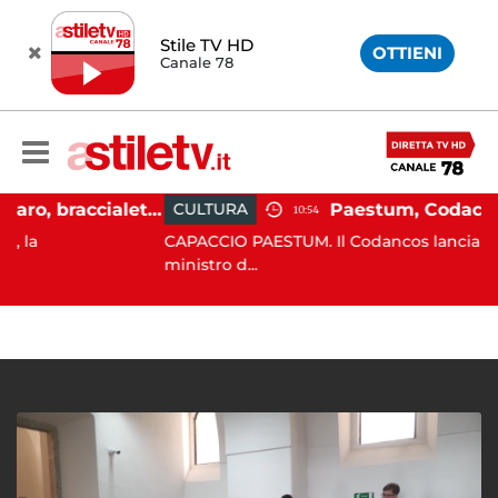
Stile TV HD
OTTIENI
Canale 78
Martina Carbonaro, braccialetto elettronico per i genitori della 14enne uccisa dall'ex
CULTURA
10:54
CAPACCIO PAESTUM. Il Codancos lancia un appello
ministro d...