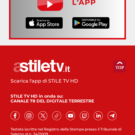
L’APP
Scarica l'app di STILE TV HD
STILE TV HD in onda su:
CANALE 78 DEL DIGITALE TERRESTRE
Testata iscritta nel Registro della Stampa presso il Tribunale di
Salerno al n. 34/2009