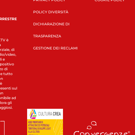
POLICY DIVERSITÀ
ERRESTRE
DICHIARAZIONE DI
TRASPARENZA
LETV è
a
GESTIONE DEI RECLAMI
ziale, di
dio/video,
i e
spositivo
zo di
 e tutto
on
 è
esenti sul
un
nibile ad
ora gli
aggiosi.