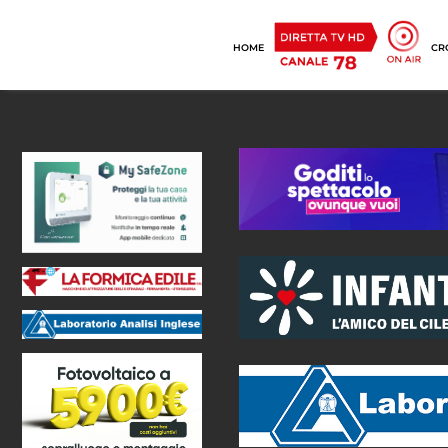
HOME
CR