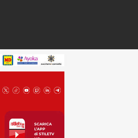
SCARICA
L’APP
di STILETV