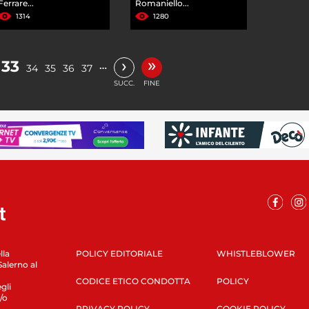
Ferrare...
Romaniello...
1314
1280
»
›
33
…
34
35
36
37
SUCC.
FINE
lla
POLICY EDITORIALE
WHISTLEBLOWER
Salerno al
CODICE ETICO CONDOTTA
POLICY
gli
/o
PRIVACY POLICY
COOKIE POLICY