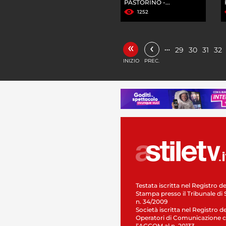
PASTORINO -...
1252
«
‹
…
29
30
31
32
INIZIO
PREC.
Testata iscritta nel Registro de
Stampa presso il Tribunale di 
n. 34/2009
Società iscritta nel Registro de
Operatori di Comunicazione c
l’AGCOM al n. 20133