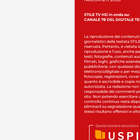
STILE TV HD in onda su:
CANALE 78 DEL DIGITALE T
La riproduzione dei contenuti
giornalistici della testata STI
riservata. Pertanto, è vietata l
riproduzione e l’uso, anche par
testi, fotografie, contenuti au
filmati, loghi, grafiche aziendal
pubblicitarie, con qualsiasi di
elettronico/digitale o per mez
fotocopie, registrazioni, cover
quanto è ascrivibile a copia n
autorizzata. La redazione non
responsabile dei commenti pr
sito. Non potendo esercitare 
controllo continuo resta dispo
eliminarli su segnalazione qual
stessi risultano offensivi e oltr