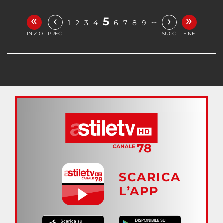
«
»
‹
›
5
…
1
2
3
4
6
7
8
9
INIZIO
PREC.
SUCC.
FINE
SCARICA
L’APP