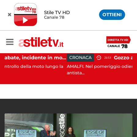
Stile TV HD
OTTIENI
Canale 78
Castellabate, incidente in moto: 27enne in ospedale
CRONACA
21:53
lla moto lungo la
AMALFI. Nel pomeriggio odierno, nello spe
antista...