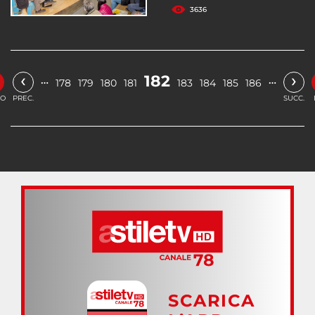
3636
‹
›
182
…
…
178
179
180
181
183
184
185
186
IO
PREC.
SUCC.
SCARICA