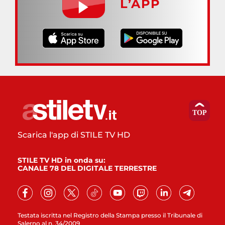
L’APP
Scarica l'app di STILE TV HD
STILE TV HD in onda su:
CANALE 78 DEL DIGITALE TERRESTRE
Testata iscritta nel Registro della Stampa presso il Tribunale di
Salerno al n. 34/2009