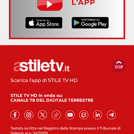
L’APP
Scarica l'app di STILE TV HD
STILE TV HD in onda su:
CANALE 78 DEL DIGITALE TERRESTRE
Testata iscritta nel Registro della Stampa presso il Tribunale di
Salerno al n. 34/2009