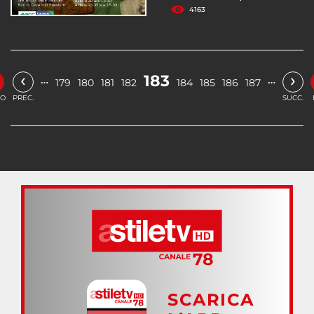
4163
‹
›
183
…
…
179
180
181
182
184
185
186
187
IO
PREC.
SUCC.
SCARICA